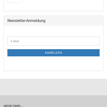
Newsletter-Anmeldung
WEITER
E-
ZUR
Mail
NEWSLETTER-
ANMELDUNG
ANMELDEN
MEHR ÜBER...