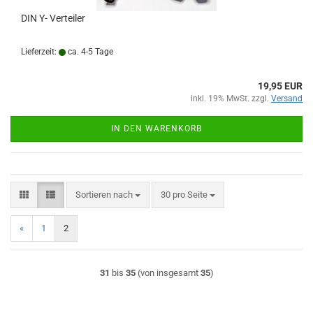
DIN Y- Verteiler
Lieferzeit:
ca. 4-5 Tage
19,95 EUR
inkl. 19% MwSt. zzgl.
Versand
IN DEN WARENKORB
Sortieren nach
pro Seite
Sortieren nach
30 pro Seite
«
1
2
31
bis
35
(von insgesamt
35
)