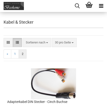
Kabel & Stecker
Sortieren nach
pro Seite
Sortieren nach
30 pro Seite
«
1
2
Adapterkabel DIN Stecker - Cinch Buchse