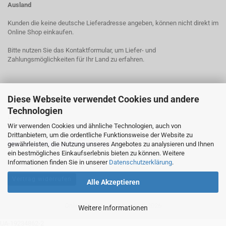
Ausland
Kunden die keine deutsche Lieferadresse angeben, können nicht direkt im
Online Shop einkaufen.
Bitte nutzen Sie das Kontaktformular, um Liefer- und
Zahlungsmöglichkeiten für Ihr Land zu erfahren.
Diese Webseite verwendet Cookies und andere
LINKS
Technologien
Links
Wir verwenden Cookies und ähnliche Technologien, auch von
Zur Online-Streitbeilegungs-Plattform der EU
Drittanbietern, um die ordentliche Funktionsweise der Website zu
http://ec.europa.eu/consumers/odr/
gewährleisten, die Nutzung unseres Angebotes zu analysieren und Ihnen
ein bestmögliches Einkaufserlebnis bieten zu können. Weitere
Informationen finden Sie in unserer
Datenschutzerklärung
.
Vertrag widerrufen
Alle Akzeptieren
Online Shop
by Gambio.de © 2026
Weitere Informationen
UA-19234862-2