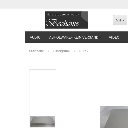
Alle
AUDIO
ABHOLWARE - KEIN VERSAND !
VIDEO
FUNDGRUBE
KLASSIKER
»
»
Startseite
Fundgrube
HDR 2