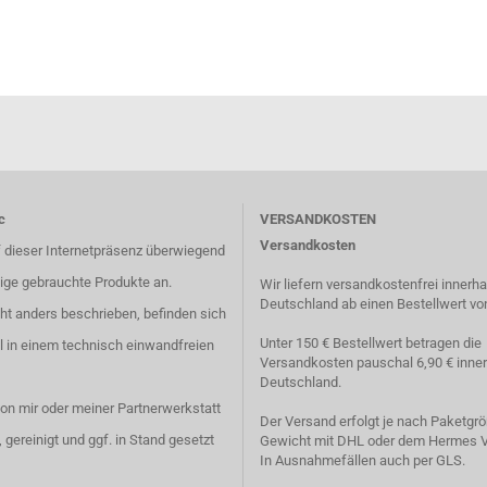
c
VERSANDKOSTEN
Versandkosten
f dieser Internetpräsenz überwiegend
ige gebrauchte Produkte an.
Wir liefern versandkostenfrei innerha
Deutschland ab einen Bestellwert vo
t anders beschrieben, befinden sich
Unter 150 € Bestellwert betragen die
el in einem technisch einwandfreien
Versandkosten pauschal 6,90 € inne
Deutschland.
von mir oder meiner Partnerwerkstatt
Der Versand erfolgt je nach Paketgrö
, gereinigt und ggf. in Stand gesetzt
Gewicht mit DHL oder dem Hermes V
In Ausnahmefällen auch per GLS.