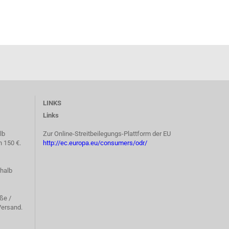
LINKS
Links
lb
Zur Online-Streitbeilegungs-Plattform der EU
n 150 €.
http://ec.europa.eu/consumers/odr/
rhalb
ße /
ersand.