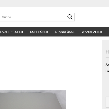
Suche...
LAUTSPRECHER
KOPFHÖRER
STANDFÜSSE
WANDHALTER
H
Ar
Li