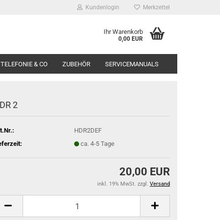
Kundenlogin
Merkzettel
Ihr Warenkorb
0,00 EUR
TELEFONIE & CO
ZUBEHÖR
SERVICEMANUALS
DR 2
t.Nr.:
HDR2DEF
eferzeit:
ca. 4-5 Tage
20,00 EUR
inkl. 19% MwSt. zzgl.
Versand