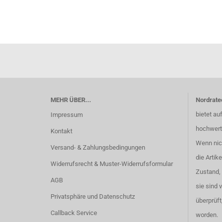
MEHR ÜBER...
Nordrate
bietet au
Impressum
hochwert
Kontakt
Wenn nich
Versand- & Zahlungsbedingungen
die Artik
Widerrufsrecht & Muster-Widerrufsformular
Zustand,
AGB
sie sind 
Privatsphäre und Datenschutz
überprüft
Callback Service
worden.