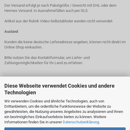
Der Versand erfolgt je nach Paketgröße / Gewicht mit DHL oder dem
Hermes Versand. In Ausnahmefällen auch per GLS.
Artikel aus der Rubrik Video-Selbstabholer werden nicht versendet.
Ausland
Kunden die keine deutsche Lieferadresse angeben, können nicht direkt im
Online Shop einkaufen.
Bitte nutzen Sie das Kontaktformular, um Liefer- und
Zahlungsmöglichkeiten für Ihr Land zu erfahren.
Diese Webseite verwendet Cookies und andere
LINKS
Technologien
Links
Wir verwenden Cookies und ähnliche Technologien, auch von
Drittanbietern, um die ordentliche Funktionsweise der Website zu
Zur Online-Streitbeilegungs-Plattform der EU
gewährleisten, die Nutzung unseres Angebotes zu analysieren und Ihnen
http://ec.europa.eu/consumers/odr/
ein bestmögliches Einkaufserlebnis bieten zu können. Weitere
Informationen finden Sie in unserer
Datenschutzerklärung
.