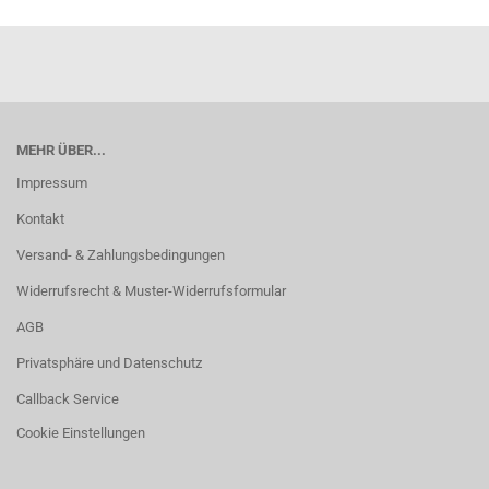
MEHR ÜBER...
Impressum
Kontakt
Versand- & Zahlungsbedingungen
Widerrufsrecht & Muster-Widerrufsformular
AGB
Privatsphäre und Datenschutz
Callback Service
Cookie Einstellungen