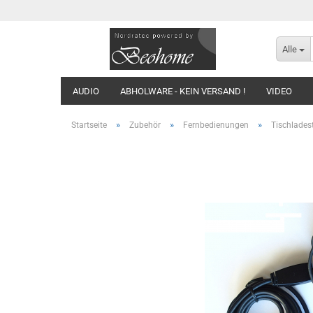
Alle
AUDIO
ABHOLWARE - KEIN VERSAND !
VIDEO
FUNDGRUBE
KLASSIKER
»
»
»
Startseite
Zubehör
Fernbedienungen
Tischladest