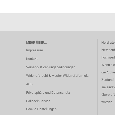
MEHR ÜBER...
Nordrate
bietet au
Impressum
hochwert
Kontakt
Wenn nich
Versand- & Zahlungsbedingungen
die Artik
Widerrufsrecht & Muster-Widerrufsformular
Zustand,
AGB
sie sind 
Privatsphäre und Datenschutz
überprüft
Callback Service
worden.
Cookie Einstellungen