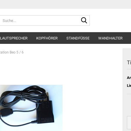
Suche...
LAUTSPRECHER
KOPFHÖRER
STANDFÜSSE
WANDHALTER
ation Beo 5 / 6
T
Ar
Li