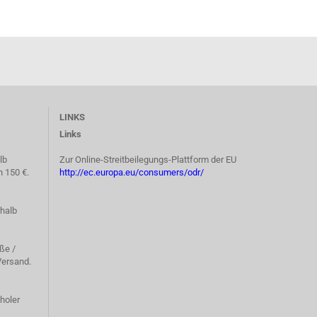
LINKS
Links
lb
Zur Online-Streitbeilegungs-Plattform der EU
n 150 €.
http://ec.europa.eu/consumers/odr/
rhalb
ße /
ersand.
holer