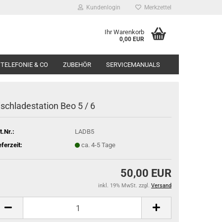
Kundenlogin
Merkzettel
Ihr Warenkorb
0,00 EUR
TELEFONIE & CO
ZUBEHÖR
SERVICEMANUALS
ischladestation Beo 5 / 6
t.Nr.:
LADB5
eferzeit:
ca. 4-5 Tage
50,00 EUR
inkl. 19% MwSt. zzgl.
Versand