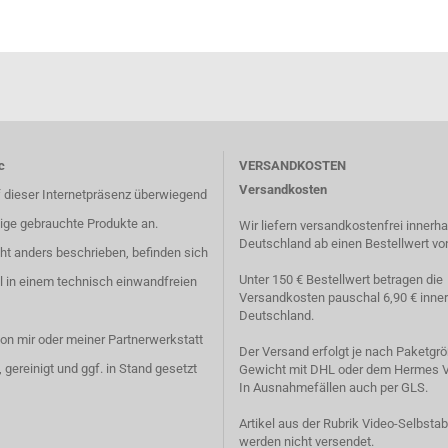
c
VERSANDKOSTEN
Versandkosten
f dieser Internetpräsenz überwiegend
ige gebrauchte Produkte an.
Wir liefern versandkostenfrei innerha
Deutschland ab einen Bestellwert vo
t anders beschrieben, befinden sich
Unter 150 € Bestellwert betragen die
el in einem technisch einwandfreien
Versandkosten pauschal 6,90 € inne
Deutschland.
von mir oder meiner Partnerwerkstatt
Der Versand erfolgt je nach Paketgrö
, gereinigt und ggf. in Stand gesetzt
Gewicht mit DHL oder dem Hermes V
In Ausnahmefällen auch per GLS.
Artikel aus der Rubrik Video-Selbstab
werden nicht versendet.